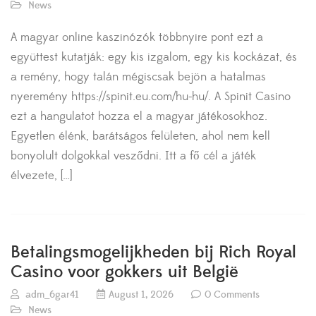
News
A magyar online kaszinózók többnyire pont ezt a
együttest kutatják: egy kis izgalom, egy kis kockázat, és
a remény, hogy talán mégiscsak bejön a hatalmas
nyeremény https://spinit.eu.com/hu-hu/. A Spinit Casino
ezt a hangulatot hozza el a magyar játékosokhoz.
Egyetlen élénk, barátságos felületen, ahol nem kell
bonyolult dolgokkal vesződni. Itt a fő cél a játék
élvezete, […]
Betalingsmogelijkheden bij Rich Royal
Casino voor gokkers uit België
adm_6gar41
August 1, 2026
0 Comments
News