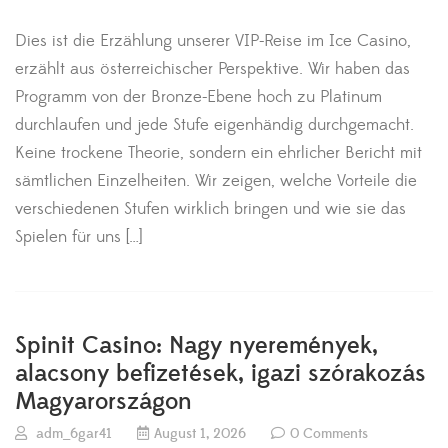
Dies ist die Erzählung unserer VIP-Reise im Ice Casino,
erzählt aus österreichischer Perspektive. Wir haben das
Programm von der Bronze-Ebene hoch zu Platinum
durchlaufen und jede Stufe eigenhändig durchgemacht.
Keine trockene Theorie, sondern ein ehrlicher Bericht mit
sämtlichen Einzelheiten. Wir zeigen, welche Vorteile die
verschiedenen Stufen wirklich bringen und wie sie das
Spielen für uns […]
Spinit Casino: Nagy nyeremények,
alacsony befizetések, igazi szórakozás
Magyarországon
adm_6gar41
August 1, 2026
0 Comments