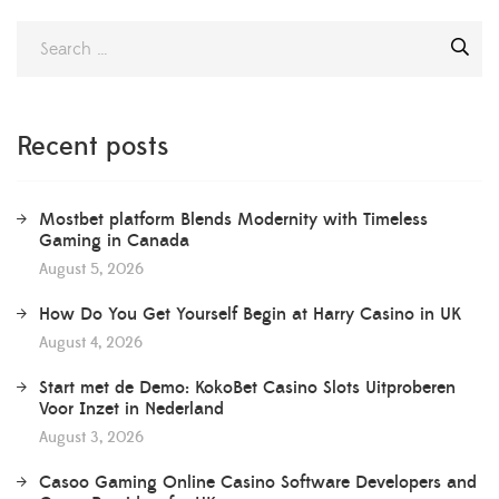
Recent posts
Mostbet platform Blends Modernity with Timeless
Gaming in Canada
August 5, 2026
How Do You Get Yourself Begin at Harry Casino in UK
August 4, 2026
Start met de Demo: KokoBet Casino Slots Uitproberen
Voor Inzet in Nederland
August 3, 2026
Casoo Gaming Online Casino Software Developers and