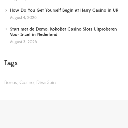
How Do You Get Yourself Begin at Harry Casino in UK
August 4, 2026
Start met de Demo: KokoBet Casino Slots Uitproberen
Voor Inzet in Nederland
August 3, 2026
Tags
Bonus
Casino
Diva Spin