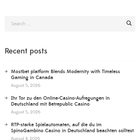
Recent posts
Mostbet platform Blends Modernity with Timeless
Gaming in Canada
August 5, 2026
Ihr Tor zu den Online-Casino-Aufregungen in
Deutschland mit Betrepublic Casino
August 5, 2026
RTP-starke Spielautomaten, auf die du im
SpinoGambino Casino in Deutschland beachten solltest
August 4, 2026